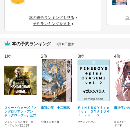
本の総合ランキングを見る
コ
予約ランキングを見る
本の予約ランキング
8
月
6
日更新
1
位
2
位
3
位
4
位
スター・ウォーズ『マ
幽冥の岸 十二国記
ＦＩＮＥＢＯＹＳ＋ｐ
魔法使いの
ンダロリアン・アン
ｌｕｓ ＯＹＡＳＵＭ
ド・グローグー』公式
Ｉ ｖｏｌ．２
アートブック
フィル・ショスタク ダ
小野不由美／著
マガジンハウス
奈須きのこ 
グ・チャン／(ほか)著
ず／著