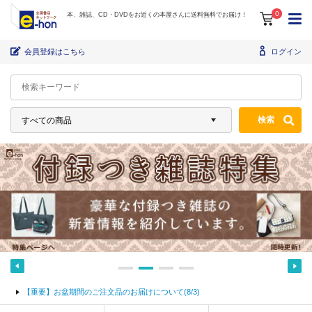
0
本、雑誌、CD・DVDをお近くの本屋さんに送料無料でお届け！
カート
M
会員登録はこちら
ログイン
【重要】お盆期間のご注文品のお届けについて(8/3)