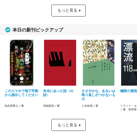
もっと見る
本日の新刊ピックアップ
このスマホで地下牢獄
本当にあった話〈の
ささやかな、あるいは
極限の漂流
から脱出してください
話〉
取り返しがつかないも
の
知念実希人／著
鴻池留衣／著
八木詠美／著
ソフィー・エ
／著 村井章
もっと見る