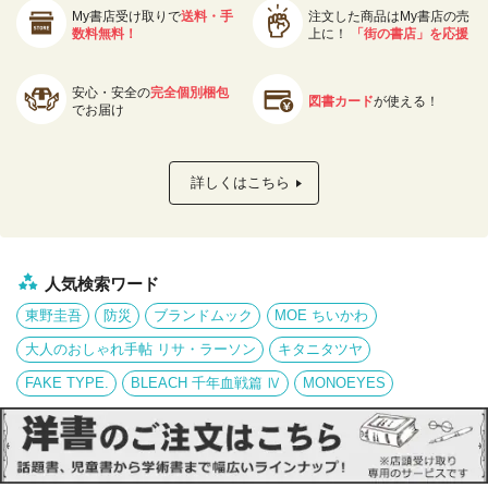
My書店受け取りで
送料・手
注文した商品はMy書店の売
数料無料！
上に！
「街の書店」を応援
安心・安全の
完全個別梱包
図書カード
が使える！
でお届け
詳しくはこちら
人気検索ワード
東野圭吾
防災
ブランドムック
MOE ちいかわ
大人のおしゃれ手帖 リサ・ラーソン
キタニタツヤ
FAKE TYPE.
BLEACH 千年血戦篇 Ⅳ
MONOEYES