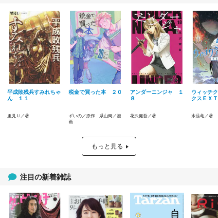
平成敗残兵すみれちゃ
税金で買った本 ２０
アンダーニンジャ １
ウィッチク
ん １１
８
クスＥＸＴ
里見Ｕ／著
ずいの／原作 系山冏／漫
花沢健吾／著
水薙竜／著
画
もっと見る
注目の新着雑誌