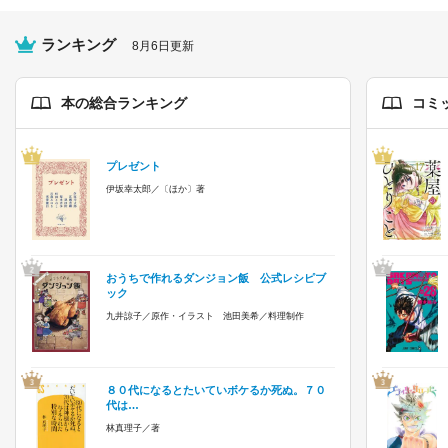
ランキング
8月6日更新
本の総合ランキング
コミ
プレゼント
伊坂幸太郎／〔ほか〕著
おうちで作れるダンジョン飯 公式レシピブ
ック
九井諒子／原作・イラスト 池田美希／料理制作
８０代になるとたいていボケるか死ぬ。７０
代は…
林真理子／著