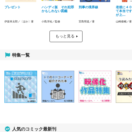
プレゼント
ハンディ版 それ犯罪
刑事の境界線
老後に４０
かもしれない図鑑
て本当です
が上…
伊坂幸太郎／〔ほか〕著
小島洋祐／監修
宮島明道／著
山崎俊輔／著
もっと見る
特集一覧
人気のコミック最新刊