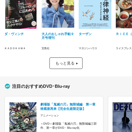
ダ・ヴィンチ
大人のおしゃれ手帖９
ターザン
ＲｉＣＥ（
月号増刊
ＫＡＤＯＫＡＷＡ
宝島社
マガジンハウス
ライスプレス
もっと見る
注目のおすすめDVD･Blu-ray
劇場版「鬼滅の刃」無限城編 第一章
猗窩座再来【完全生産限定版】
アニメーション
＜DVD＞劇場版「鬼滅の刃」無限城編三部
作、第一章がDVD・Blu-ray化