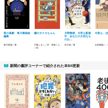
夜の喜劇 東川篤哉短
棚のタナカちゃん
月野郵便、今宵も配達
今夜も、ぼ
編集
中 あなたの大切なも
のお…
東川篤哉／著
戸森しるこ／作 死後くん
百川凛／著
太田紫織／〔
／絵
新聞の書評コーナーで紹介された本8/4更新