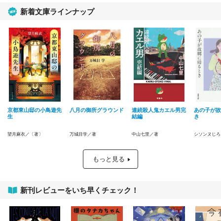
新着文庫ラインナップ
京都東山邸の小鳥遊先
八月の御所グラウンド
連続殺人鬼カエル男完
あの子が故
生
結編
き
望月麻衣／〔著〕
万城目学／著
中山七里／著
シソンヌじろ
もっと見る
新刊レビューをいち早くチェック！