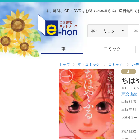
本、雑誌、CD・DVDをお近くの本屋さんに送料無料で
本
コミック
トップ
本・コミック
コミック
レデ
ちは
ＢＥ ＬＯ
末次由紀
出版社名
出版年月
ISBNコー
税込価格