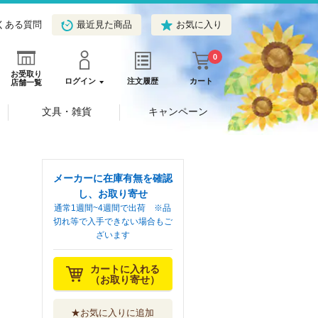
くある質問
最近見た商品
お気に入り
0
お受取り
ログイン
注文履歴
カート
店舗一覧
文具・雑貨
キャンペーン
メーカーに在庫有無を確認
し、お取り寄せ
通常1週間~4週間で出荷 ※品
切れ等で入手できない場合もご
ざいます
カートに入れる
（お取り寄せ）
★お気に入りに追加