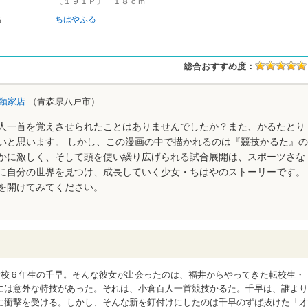
〔１９１Ｐ〕 １８ｃｍ
名
ちはやふる
総合おすすめ度：
類家店
（青森県八戸市）
人一首を覚えさせられたことはありませんでしたか？また、かるたとり
いと思います。 しかし、この漫画の中で描かれるのは『競技かるた』の
かに激しく、そして頭を使い繰り広げられる試合展開は、スポーツさな
に自分の世界を見つけ、成長していく少女・ちはやのストーリーです。
を開けてみてください。
学校６年生の千早。そんな彼女が出会ったのは、福井からやってきた転校生・
には意外な特技があった。それは、小倉百人一首競技かるた。千早は、誰より
に衝撃を受ける。しかし、そんな新を釘付けにしたのは千早のずば抜けた「才