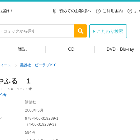
初めてのお客様へ
ご利用案内
よ
お届け！
こだわり検索
雑誌
CD
DVD・Blu-ray
ィース
講談社 ビーラブＫＣ
やふる １
ＶＥ ＫＣ １２３９巻
／著
講談社
2008年5月
ド
978-4-06-319239-1
（
4-06-319239-3
）
594円