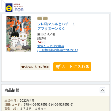
ツレ猫マルルとハチ １
アフタヌーンＫＣ
園田ゆり／著
講談社
748円
通常１～２日で出荷
(！お盆時期の出荷について！)
商品情報
出版年月：
2022年4月
ISBNコード：
978-4-06-527553-5
(
4-06-527553-9
)
頁数・縦：
１７２Ｐ １９ｃｍ