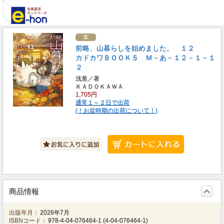
前略、山暮らしを始めました。 １２
カドカワＢＯＯＫＳ Ｍ－あ－１２－１－１
２
浅葱／著
ＫＡＤＯＫＡＷＡ
1,705円
通常１～２日で出荷
(！お盆時期の出荷について！)
商品情報
出版年月：
2026年7月
ISBNコード：
978-4-04-076464-1
(
4-04-076464-1
)