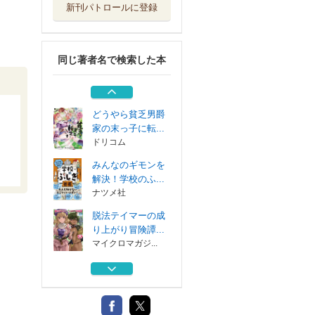
新刊パトロールに登録
侯爵家の落ちこぼ
れに転生した俺...
集英社
同じ著者名で検索した本
原作最強のラスボ
スが主人公の仲...
集英社
どうやら貧乏男爵
家の末っ子に転...
ドリコム
みんなのギモンを
解決！学校のふ...
ナツメ社
脱法テイマーの成
り上がり冒険譚...
マイクロマガジ...
侯爵家の落ちこぼ
れに転生した俺...
集英社