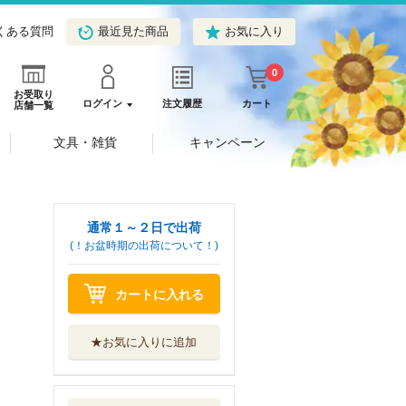
くある質問
最近見た商品
お気に入り
0
お受取り
ログイン
注文履歴
カート
店舗一覧
文具・雑貨
キャンペーン
通常１～２日で出荷
(！お盆時期の出荷について！)
カートに入れる
★お気に入りに追加
脱法テイマーの成
り上がり冒険譚...
マイクロマガジ...