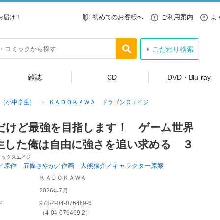
初めてのお客様へ
ご利用案内
よ
お届け！
こだわり検索
雑誌
CD
DVD・Blu-ray
（小中学生）
ＫＡＤＯＫＡＷＡ ドラゴンＣエイジ
だけど最強を目指します！ ゲーム世界
生した俺は自由に強さを追い求める ３
ミックスエイジ
／原作 五條さやか／作画 大熊猫介／キャラクター原案
ＫＡＤＯＫＡＷＡ
2026年7月
ド
978-4-04-076469-6
（
4-04-076469-2
）