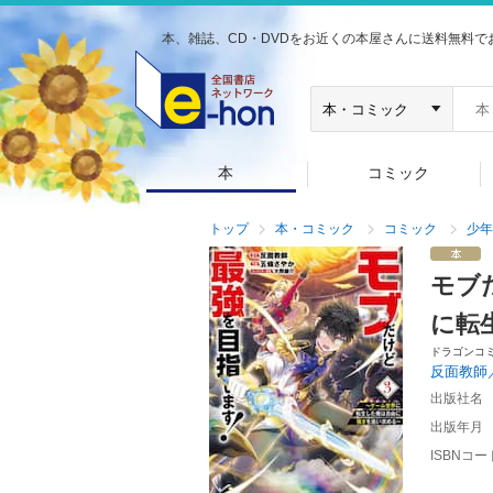
本、雑誌、CD・DVDをお近くの本屋さんに送料無料で
本
コミック
トップ
本・コミック
コミック
少年
モブ
に転
ドラゴンコ
反面教師
出版社名
出版年月
ISBNコー