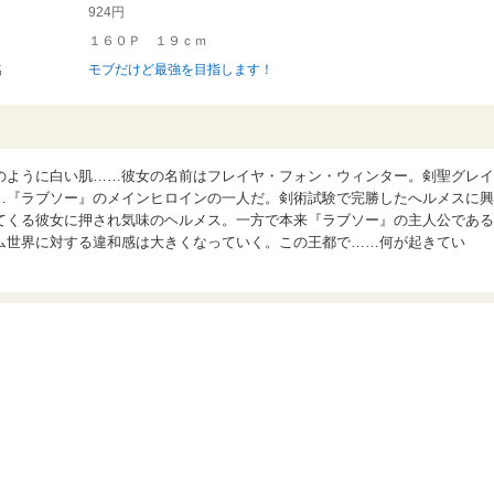
924円
１６０Ｐ １９ｃｍ
名
モブだけど最強を目指します！
のように白い肌……彼女の名前はフレイヤ・フォン・ウィンター。剣聖グレイ
…『ラブソー』のメインヒロインの一人だ。剣術試験で完勝したへルメスに興
てくる彼女に押され気味のヘルメス。一方で本来『ラブソー』の主人公である
ム世界に対する違和感は大きくなっていく。この王都で……何が起きてい