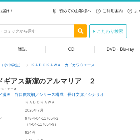
初めてのお客様へ
ご利用案内
よ
お届け！
こだわり検索
雑誌
CD
DVD・Blu-ray
（小中学生）
ＫＡＤＯＫＡＷＡ カドカワＣエース
ドギアス新潔のアルマリア ２
クス・エース
／漫画 谷口廣次朗／シリーズ構成 長月文弥／シナリオ
ＫＡＤＯＫＡＷＡ
2026年7月
ド
978-4-04-117654-2
（
4-04-117654-9
）
924円