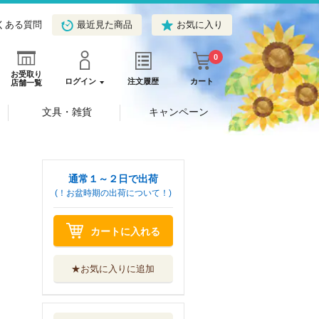
くある質問
最近見た商品
お気に入り
0
お受取り
ログイン
注文履歴
カート
店舗一覧
文具・雑貨
キャンペーン
通常１～２日で出荷
(！お盆時期の出荷について！)
カートに入れる
★お気に入りに追加
機動戦士ガンダム
ＳＥＥＤ ＥＣ...
ＫＡＤＯＫＡＷＡ