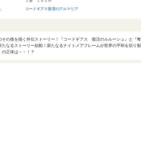
１冊 １９ｃｍ
名
コードギアス新潔のアルマリア
のその後を描く外伝ストーリー！『コードギアス 復活のルルーシュ』と『奪
新たなるストーリー始動！新たなるナイトメアフレームが世界の平和を切り裂
」の正体は－－！？