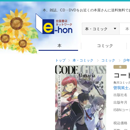
本、雑誌、CD・DVDをお近くの本屋さんに送料無料で
本
コミック
トップ
本・コミック
コミック
少年
コー
角川コミッ
曽我篤士
出版社名
出版年月
ISBNコー
税込価格