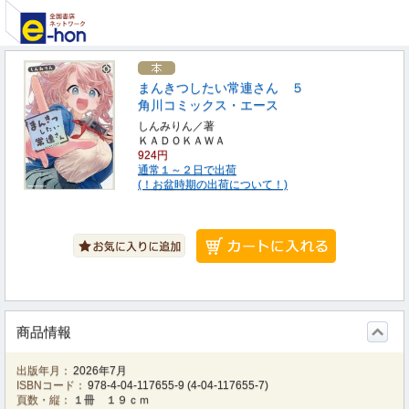
まんきつしたい常連さん ５
角川コミックス・エース
しんみりん／著
ＫＡＤＯＫＡＷＡ
924円
通常１～２日で出荷
(！お盆時期の出荷について！)
商品情報
出版年月：
2026年7月
ISBNコード：
978-4-04-117655-9
(
4-04-117655-7
)
頁数・縦：
１冊 １９ｃｍ