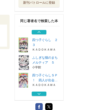
新刊パトロールに登録
◆【ノベル】四つ
子ぐらし 全２...
ＫＡＤＯＫＡＷＡ
同じ著者名で検索した本
四つ子ぐらし ２
２
ＫＡＤＯＫＡＷＡ
四つ子ぐらし ２
３
ＫＡＤＯＫＡＷＡ
ふしぎな猫のまち
メルティア ５
小学館
四つ子ぐらしＳＰ
！ 四人が出会...
ＫＡＤＯＫＡＷＡ
◆【ノベル】四つ
子ぐらし 全２...
ＫＡＤＯＫＡＷＡ