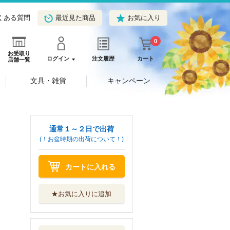
くある質問
最近見た商品
お気に入り
0
お受取り
ログイン
注文履歴
カート
店舗一覧
文具・雑貨
キャンペーン
通常１～２日で出荷
(！お盆時期の出荷について！)
カートに入れる
★お気に入りに追加
四つ子ぐらしＳＰ
！ 四人が出会...
ＫＡＤＯＫＡＷＡ