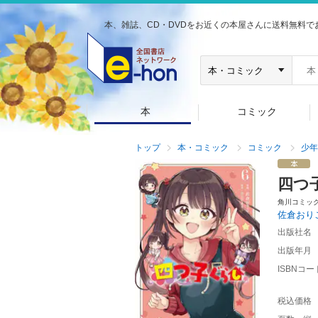
本、雑誌、CD・DVDをお近くの本屋さんに送料無料で
本
コミック
トップ
本・コミック
コミック
少年
四つ
角川コミッ
佐倉おり
出版社名
出版年月
ISBNコー
税込価格