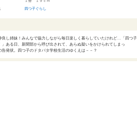
１冊 １９ｃｍ
名
四つ子ぐらし
仲良し姉妹！みんなで協力しながら毎日楽しく暮らしていたけれど…「四つ子
！」ある日、新聞部から呼び出されて、あらぬ疑いをかけられてしまっ
の告発状。四つ子のドタバタ学校生活のゆくえは－－？