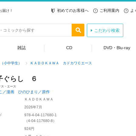
初めてのお客様へ
ご利用案内
よ
お届け！
こだわり検索
雑誌
CD
DVD・Blu-ray
（小中学生）
ＫＡＤＯＫＡＷＡ カドカワＣエース
子ぐらし ６
クス・エース
こ／漫画 ひのひまり／原作
ＫＡＤＯＫＡＷＡ
2026年7月
ド
978-4-04-117680-1
（
4-04-117680-8
）
924円