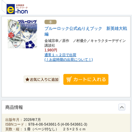
ブルーロック公式ぬりえブック 新英雄大戦
編
金城宗幸／原作 ノ村優介／キャラクターデザイン
講談社
1,980円
通常１～２日で出荷
(！お盆時期の出荷について！)
商品情報
出版年月：
2026年7月
ISBNコード：
978-4-06-543661-5
(
4-06-543661-3
)
頁数・縦：
１冊（ページ付なし） ２５×２５ｃｍ