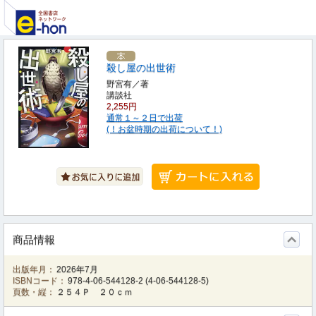
殺し屋の出世術
野宮有／著
講談社
2,255円
通常１～２日で出荷
(！お盆時期の出荷について！)
商品情報
出版年月：
2026年7月
ISBNコード：
978-4-06-544128-2
(
4-06-544128-5
)
頁数・縦：
２５４Ｐ ２０ｃｍ