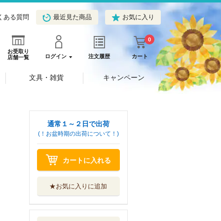
くある質問
最近見た商品
お気に入り
0
お受取り
ログイン
注文履歴
カート
店舗一覧
文具・雑貨
キャンペーン
通常１～２日で出荷
(！お盆時期の出荷について！)
カートに入れる
★お気に入りに追加