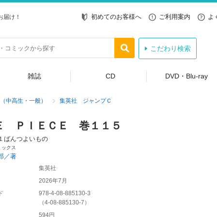
初めてのお客様へ
ご利用案内
よ
お届け！
こだわり検索
雑誌
CD
DVD・Blu-ray
（中高生・一般）
集英社 ジャンプＣ
Ｅ ＰＩＥＣＥ 巻１１５
１ばんつよいもの
ミックス
郎／著
集英社
2026年7月
ド
978-4-08-885130-3
（
4-08-885130-7
）
594円