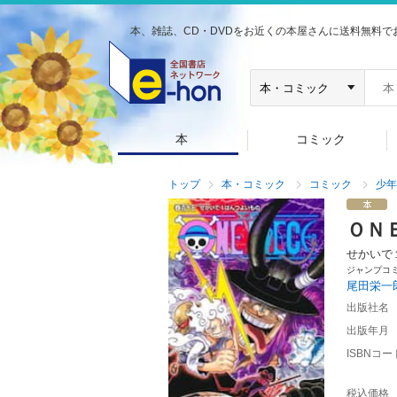
本、雑誌、CD・DVDをお近くの本屋さんに送料無料で
本
コミック
トップ
本・コミック
コミック
少年
ＯＮ
せかいで
ジャンプコ
尾田栄一
出版社名
出版年月
ISBNコー
税込価格