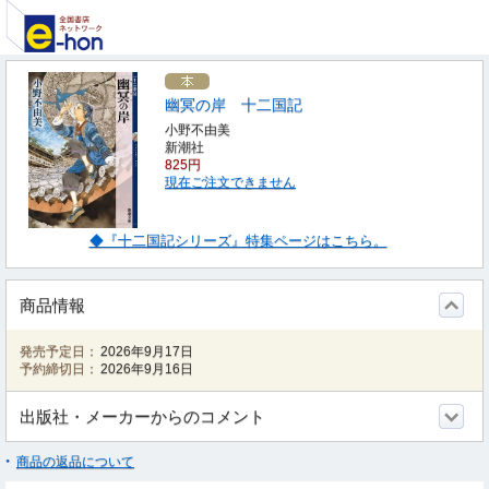
幽冥の岸 十二国記
小野不由美
新潮社
825円
現在ご注文できません
◆『十二国記シリーズ』特集ページはこちら。
商品情報
発売予定日：
2026年9月17日
予約締切日：
2026年9月16日
出版社・メーカーからのコメント
商品の返品について