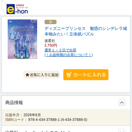
ディズニープリンセス 魅惑のシンデレラ城
本物みたい！立体紙パズル
波星社
2,750円
通常１～２日で出荷
(！お盆時期の出荷について！)
商品情報
出版年月：
2026年6月
ISBNコード：
978-4-434-37888-1
(
4-434-37888-0
)