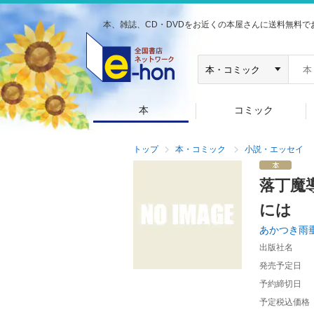
本、雑誌、CD・DVDをお近くの本屋さんに送料無料で
本
コミック
トップ
本・コミック
小説・エッセイ
落丁魔
には 
あかつき雨
出版社名
発売予定日
予約締切日
予定税込価格