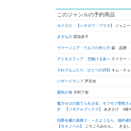
このジャンルの予約商品
カイロス 【ハヤカワ・プラス】
ジェニー
きずもの
西加奈子
ヴァージニア・ウルフの作り方
森 晶麿
アトモスフィア 空駆ける友へ
テイラー・
それでもふたり、ひとつの貝殻
キム・チョ
ハザードランプ
芦沢央
腐魚の海
月村了衛
魔力ゼロの捨てられ少女、モフモフ聖獣さ
す 【ツギクルブックス】
あきさけ п猫
伯爵令嬢の責務２ ～さようなら、婚約者
【ＧＡノベル】
ごろごろみかん。 きるし