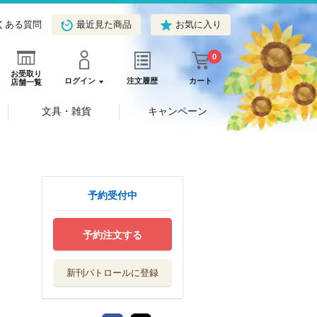
くある質問
最近見た商品
お気に入り
0
お受取り
ログイン
注文履歴
カート
店舗一覧
文具・雑貨
キャンペーン
予約受付中
予約注文する
新刊パトロールに登録