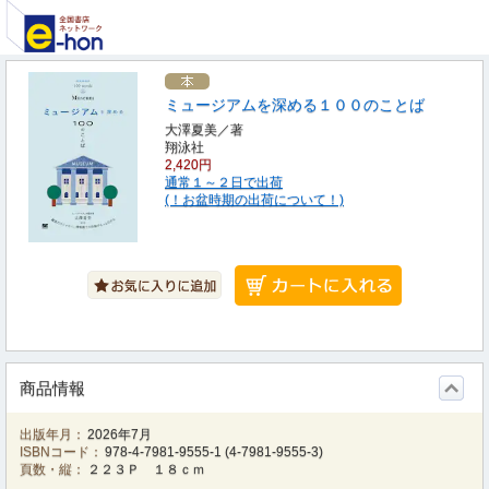
ミュージアムを深める１００のことば
大澤夏美／著
翔泳社
2,420円
通常１～２日で出荷
(！お盆時期の出荷について！)
商品情報
出版年月：
2026年7月
ISBNコード：
978-4-7981-9555-1
(
4-7981-9555-3
)
頁数・縦：
２２３Ｐ １８ｃｍ