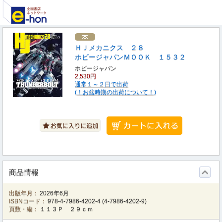
ＨＪメカニクス ２８
ホビージャパンＭＯＯＫ １５３２
ホビージャパン
2,530円
通常１～２日で出荷
(！お盆時期の出荷について！)
商品情報
出版年月：
2026年6月
ISBNコード：
978-4-7986-4202-4
(
4-7986-4202-9
)
頁数・縦：
１１３Ｐ ２９ｃｍ