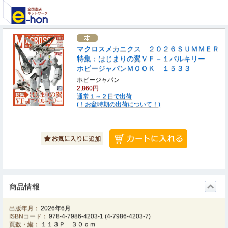
マクロスメカニクス ２０２６ＳＵＭＭＥＲ
特集：はじまりの翼ＶＦ－１バルキリー
ホビージャパンＭＯＯＫ １５３３
ホビージャパン
2,860円
通常１～２日で出荷
(！お盆時期の出荷について！)
商品情報
出版年月：
2026年6月
ISBNコード：
978-4-7986-4203-1
(
4-7986-4203-7
)
頁数・縦：
１１３Ｐ ３０ｃｍ