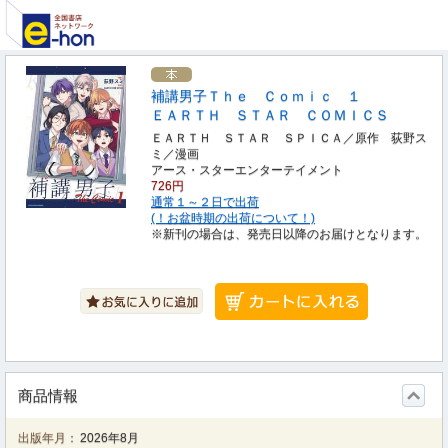
補講男子Ｔｈｅ Ｃｏｍｉｃ １
ＥＡＲＴＨ ＳＴＡＲ ＣＯＭＩＣＳ
ＥＡＲＴＨ ＳＴＡＲ ＳＰＩＣＡ／原作 荻野ス
ミ／漫画
アース・スターエンターテイメント
726円
通常１～２日で出荷
(！お盆時期の出荷について！)
※新刊の場合は、発売日以降のお届けとなります。
商品情報
出版年月：
2026年8月