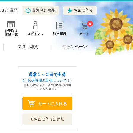
くある質問
最近見た商品
お気に入り
0
お受取り
ログイン
注文履歴
カート
店舗一覧
文具・雑貨
キャンペーン
通常１～２日で出荷
(！お盆時期の出荷について！)
※新刊の場合は、発売日以降のお届
けとなります。
カートに入れる
★お気に入りに追加
勇者パーティーを
追放された白魔...