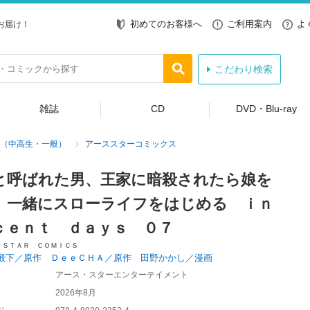
初めてのお客様へ
ご利用案内
よ
お届け！
こだわり検索
雑誌
CD
DVD・Blu-ray
（中高生・一般）
アーススターコミックス
と呼ばれた男、王家に暗殺されたら娘を
、一緒にスローライフをはじめる ｉｎ
ｃｅｎｔ ｄａｙｓ ０７
 ＳＴＡＲ ＣＯＭＩＣＳ
殿下／原作 ＤｅｅＣＨＡ／原作 田野かかし／漫画
アース・スターエンターテイメント
2026年8月