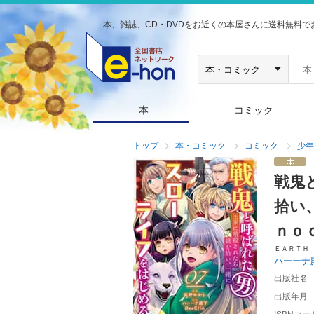
本、雑誌、CD・DVDをお近くの本屋さんに送料無料で
本
コミック
トップ
本・コミック
コミック
少年
戦鬼
拾い
ｎｏ
ＥＡＲＴＨ
ハーーナ
出版社名
出版年月