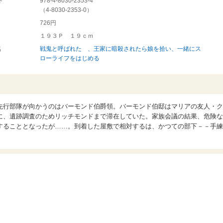
ド
978-4-8030-2353-4
（
4-8030-2353-0
）
726円
１９３Ｐ １９ｃｍ
名
戦鬼と呼ばれた 、王家に暗殺されたら娘を拾い、一緒にス
ローライフをはじめる
先行部隊が向かうのはバーモンド伯爵領。バーモンド伯邸はマリアの友人・ク
に、遺跡調査のためリッチモンドまで滞在していた。家族会議の結果、危険な
することとなったが……。到着した屋敷で相対するは、かつての部下－－手練