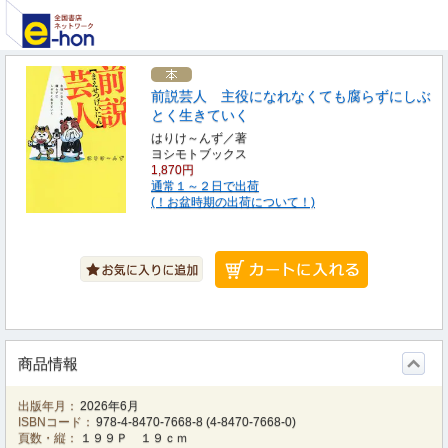
前説芸人 主役になれなくても腐らずにしぶ
とく生きていく
はりけ～んず／著
ヨシモトブックス
1,870円
通常１～２日で出荷
(！お盆時期の出荷について！)
商品情報
出版年月：
2026年6月
ISBNコード：
978-4-8470-7668-8
(
4-8470-7668-0
)
頁数・縦：
１９９Ｐ １９ｃｍ