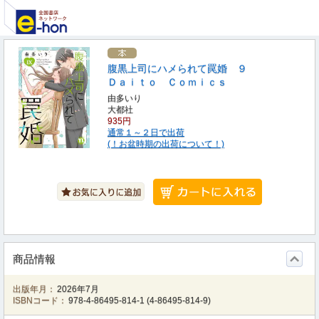
腹黒上司にハメられて罠婚 ９
Ｄａｉｔｏ Ｃｏｍｉｃｓ
由多いり
大都社
935円
通常１～２日で出荷
(！お盆時期の出荷について！)
商品情報
出版年月：
2026年7月
ISBNコード：
978-4-86495-814-1
(
4-86495-814-9
)