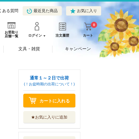
くある質問
最近見た商品
お気に入り
0
お受取り
ログイン
注文履歴
カート
店舗一覧
文具・雑貨
キャンペーン
通常１～２日で出荷
(！お盆時期の出荷について！)
カートに入れる
★お気に入りに追加
いきものたちの言
い分 その愛、...
ＫＡＤＯＫＡＷＡ