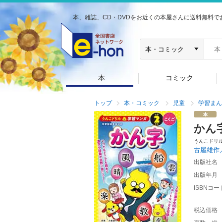
本、雑誌、CD・DVDをお近くの本屋さんに送料無料で
本
コミック
トップ
本・コミック
児童
学習まん
かん
うんこドリ
古屋雄作
出版社名
出版年月
ISBNコー
税込価格