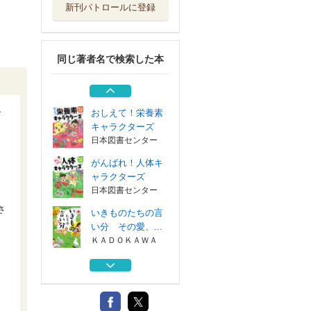
新刊パトロールに登録
名探偵はハムスタ
ー！ ３
文響社
同じ著者名で検索した本
アレにもコレにも
！モノの数えか...
ポプラ社
シ
おしえて！栄養素
キャラクターズ
日本図書センター
がんばれ！人体キ
ャラクターズ
日本図書センター
さ
いきものたちの言
い分 その愛、...
ＫＡＤＯＫＡＷＡ
名探偵はハムスタ
ー！ ３
文響社