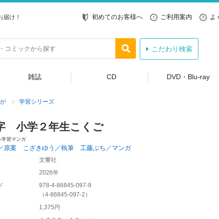
初めてのお客様へ
ご利用案内
よ
お届け！
こだわり検索
雑誌
CD
DVD・Blu-ray
が
学習シリーズ
字 小学２年生こくご
ル学習マンガ
／原案 こざきゆう／執筆 工藤ぶち／マンガ
文響社
2026年
ド
978-4-86845-097-9
（
4-86845-097-2
）
1,375円