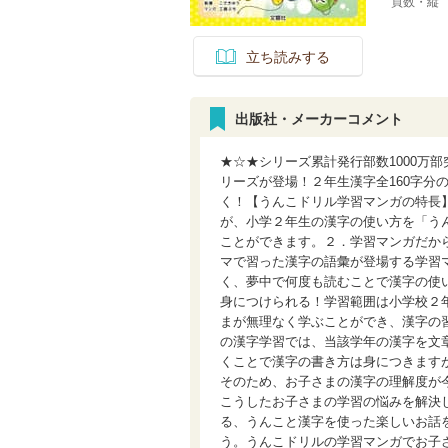
頁数・縦
立ち読みする
出版社・メーカーコメント
★☆★シリーズ累計発行部数1000万
リーズが登場！２年生漢字全160字分
く！【うんこドリル学習マンガの特長
が、小学２年生の漢字の使い方を「う
ことができます。２．学習マンガだか
マで習った漢字の語彙が登場する学習
く、夢中で何度も読むことで漢字の使
身につけられる！学習範囲は小学校２年
まが無理なく学ぶことができ、漢字の
の漢字学習では、当該学年の漢字を文
くことで漢字の書き方は身につきます
そのため、お子さまの漢字の理解度が
こうしたお子さまの学習の悩みを解決
る、うんこと漢字を使った楽しいお話
う。うんこドリルの学習マンガでお子