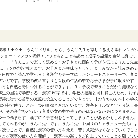
１７３Ｐ １９ｃｍ
部突破！★☆★「うんこドリル」から、うんこ先生が楽しく教える学習マンガ
のショートマンガを収録！いつでもどこでも読めて漢字や語彙が自然に身につ
】１．「うんこ」で楽しく読める！お子さまに面白く学びを伝えるうんこ先生
んこ」のお話で教えます。お子さまが興味をもって、楽しみながら読み進める
ら何度でも読んで学べる！各漢字をテーマにしたショートストーリーで、各コ
マンガです。学校の教科書よりも普段の生活の中でお子さまが手に取りやす
い方を自然と身につけることができます。３．学校で習うことだから無理なく
生の国語で学習する、漢字160字です。学校の授業と同じ範囲のため、お子
習得に対する苦手の克服に役立てることができます。【おうちの方へ】小学校
章の中で使うことが一つの目標とされています。漢字ドリルなどでくり返し書
が、その漢字をどういう言葉や文の中で使うのかはなかなか身につきません。
今一つ高まらず、漢字に苦手意識をもってしまうことがあるかもしれません。
してくれるのが、うんこ先生です。うんこ先生や周りのキャラクターたちによ
を読むことで、自然に漢字の使い方を覚え、苦手意識がなくなっていくでしょ
さまが漢字の使い方を理解し、漢字への楽しさが向上していくことを願ってい