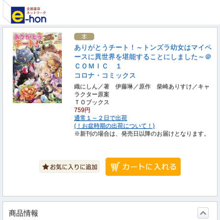
ありがとうチート！～トンズラ幼女はマイペ
ースに異世界を堪能することにしました～＠
ＣＯＭＩＣ １
コロナ・コミックス
織にしん／著 伊藤琳／原作 柴崎ありすけ／キャ
ラクター原案
ＴＯブックス
759円
通常１～２日で出荷
(！お盆時期の出荷について！)
※新刊の場合は、発売日以降のお届けとなります。
商品情報