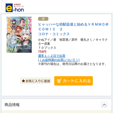
ヒャッハーな幼馴染達と始めるＶＲＭＭＯ＠
ＣＯＭＩＣ ２
コロナ・コミックス
かぬアイ／著 地雷酒／原作 榎丸さく／キャラク
ター原案
ＴＯブックス
759円
通常１～２日で出荷
(！お盆時期の出荷について！)
※新刊の場合は、発売日以降のお届けとなります。
商品情報