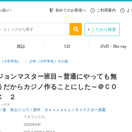
初めてのお客様へ
ご利用案内
よ
お届け！
こだわり検索
雑誌
CD
DVD・Blu-ray
（小中学生）
少年（小中学生）その他
ジョンマスター班目～普通にやっても無
うだからカジノ作ることにした～＠ＣＯ
Ｃ ２
ミックス
／著 有山リョウ／原作 Ｇｅｎｙａｋｙ／キャラクター原案
ＴＯブックス
2026年8月