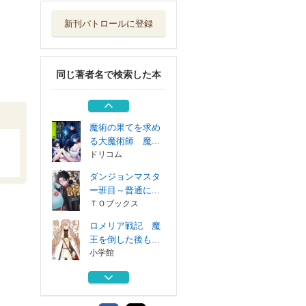
小学館
新刊パトロールに登録
ロメリア戦記～伯
爵令嬢、魔王を...
マッグガーデン
同じ著者名で検索した本
女嫌いの領主が迎
え入れたのは奴...
ＫＡＤＯＫＡＷＡ
魔術の果てを求め
る大魔術師 魔...
ドリコム
ダンジョンマスタ
ー班目～普通に...
ＴＯブックス
ロメリア戦記 魔
王を倒した後も...
小学館
ロメリア戦記～伯
爵令嬢、魔王を...
マッグガーデン