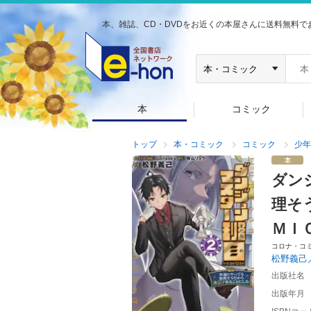
本、雑誌、CD・DVDをお近くの本屋さんに送料無料で
本
コミック
トップ
本・コミック
コミック
少年
ダン
理そ
ＭＩ
コロナ・コ
松野義己
出版社名
出版年月