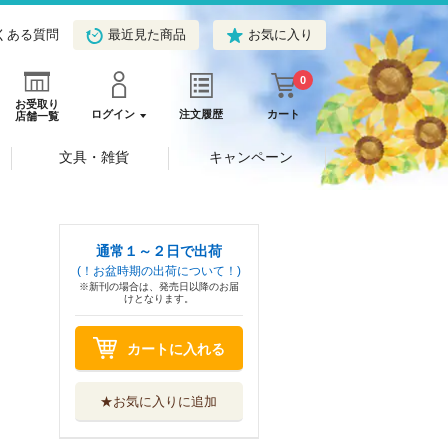
くある質問
最近見た商品
お気に入り
0
お受取り
ログイン
注文履歴
カート
店舗一覧
文具・雑貨
キャンペーン
通常１～２日で出荷
(！お盆時期の出荷について！)
※新刊の場合は、発売日以降のお届
けとなります。
カートに入れる
★お気に入りに追加
ロメリア戦記 魔
王を倒した後も...