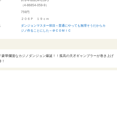
ド
978-4-86854-059-5
（
4-86854-059-9
）
759円
２０６Ｐ １９ｃｍ
名
ダンジョンマスター班目～普通にやっても無理そうだからカ
ジノ作ることにした～＠ＣＯＭＩＣ
す豪華爛漫なカジノダンジョン爆誕！！孤高の天才ギャンブラーが巻き上げ
巻！