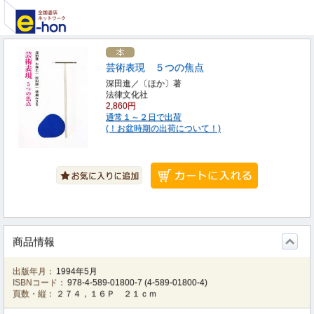
芸術表現 ５つの焦点
深田進／〔ほか〕著
法律文化社
2,860円
通常１～２日で出荷
(！お盆時期の出荷について！)
商品情報
出版年月：
1994年5月
ISBNコード：
978-4-589-01800-7
(
4-589-01800-4
)
頁数・縦：
２７４，１６Ｐ ２１ｃｍ