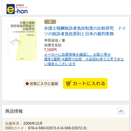
弁護士報酬敗訴者負担制度の比較研究 ドイ
ツの敗訴者負担原則と日本の裁判実務
半田吉信／著
法律文化社
7,150円
メーカーに在庫有無を確認し、お取り寄せ
通常1週間~4週間で出荷 ※品切れ等で入手できな
い場合もございます
商品情報
出版年月：
2006年10月
ISBNコード：
978-4-589-02972-0
(
4-589-02972-3
)