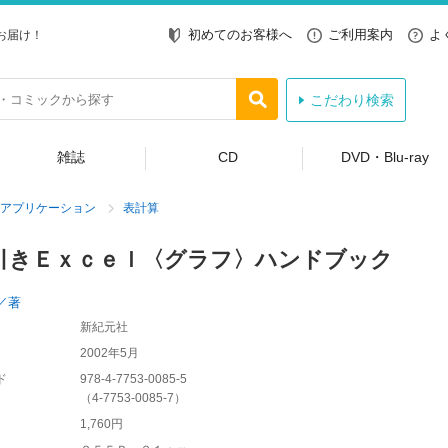
初めてのお客様へ
ご利用案内
よ
お届け！
こだわり検索
雑誌
CD
DVD・Blu-ray
アプリケーション
表計算
引きＥｘｃｅｌ〈グラフ〉ハンドブック
／著
新紀元社
2002年5月
ド
978-4-7753-0085-5
（
4-7753-0085-7
）
1,760円