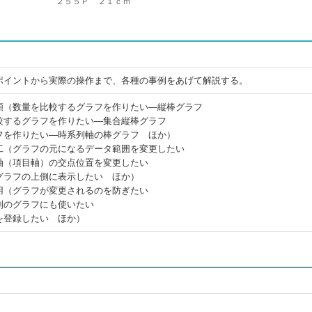
２５５Ｐ ２１ｃｍ
ポイントから実際の操作まで、各種の事例をあげて解説する。
類（数量を比較するグラフを作りたい―縦棒グラフ
較するグラフを作りたい―集合縦棒グラフ
フを作りたい―時系列軸の棒グラフ ほか）
工（グラフの元になるデータ範囲を変更したい
軸（項目軸）の交点位置を変更したい
グラフの上側に表示したい ほか）
用（グラフが変更されるのを防ぎたい
別のグラフにも使いたい
を登録したい ほか）