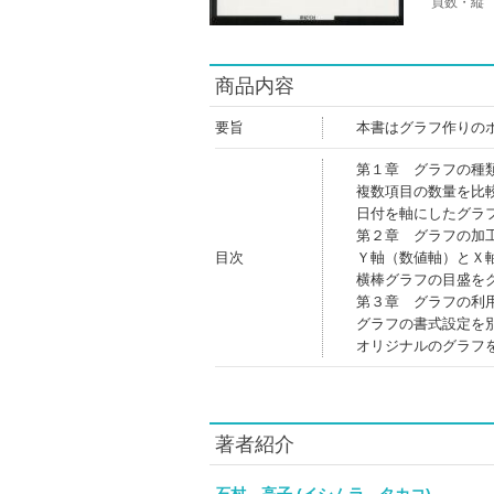
頁数・縦
商品内容
要旨
本書はグラフ作りの
第１章 グラフの種
複数項目の数量を比
日付を軸にしたグラ
第２章 グラフの加
目次
Ｙ軸（数値軸）とＸ
横棒グラフの目盛を
第３章 グラフの利
グラフの書式設定を
オリジナルのグラフ
著者紹介