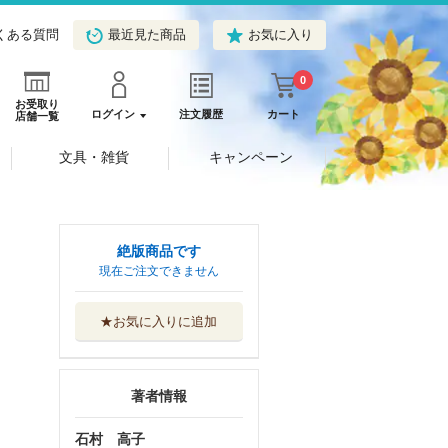
くある質問
最近見た商品
お気に入り
0
お受取り
ログイン
注文履歴
カート
店舗一覧
文具・雑貨
キャンペーン
絶版商品です
現在ご注文できません
★お気に入りに追加
著者情報
石村 高子