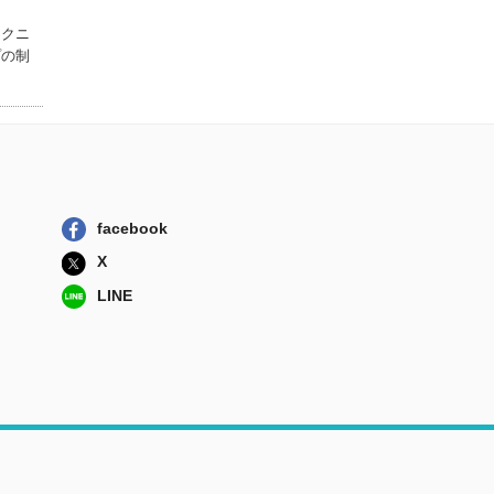
テクニ
プの制
facebook
X
LINE