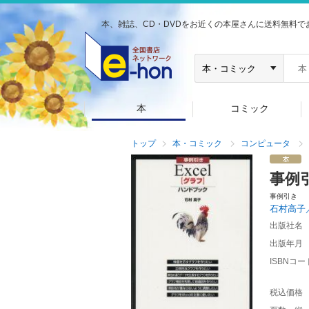
本、雑誌、CD・DVDをお近くの本屋さんに送料無料で
本
コミック
トップ
本・コミック
コンピュータ
事例
事例引き
石村高子
出版社名
出版年月
ISBNコー
税込価格