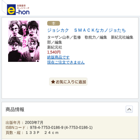
ジョシカク ＳＭＡＣＫなカノジョたち
ターザン山本／監修 歌枕力／編集 新紀元社編集
部／編集
新紀元社
1,540円
絶版商品です
現在ご注文できません
商品情報
出版年月：
2003年7月
ISBNコード：
978-4-7753-0186-9
(
4-7753-0186-1
)
頁数・縦：
１３３Ｐ ２４ｃｍ