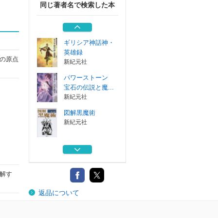
同じ著者名で検索した本
地獄
新紀元社
ギリシア神話神・
英雄録
の原点
新紀元社
パワーストーン
宝石の伝説と魔...
新紀元社
図解黒魔術
新紀元社
剣豪 剣一筋に生
きたアウトロー...
新紀元社
解す
地獄
返品について
新紀元社
ギリシア神話神・