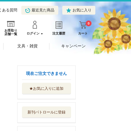
くある質問
最近見た商品
お気に入り
0
お受取り
ログイン
注文履歴
カート
店舗一覧
文具・雑貨
キャンペーン
現在ご注文できません
★お気に入りに追加
図解黒魔術
新紀元社
新刊パトロールに登録
剣豪 剣一筋に生
きたアウトロー...
新紀元社