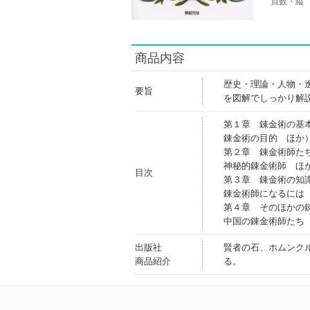
頁数・縦
商品内容
歴史・理論・人物・
要旨
を図解でしっかり解
第１章 錬金術の基
錬金術の目的 ほか
第２章 錬金術師た
神秘的錬金術師 ほ
目次
第３章 錬金術の知
錬金術師になるには
第４章 そのほかの
中国の錬金術師たち
出版社
賢者の石、ホムンク
商品紹介
る。