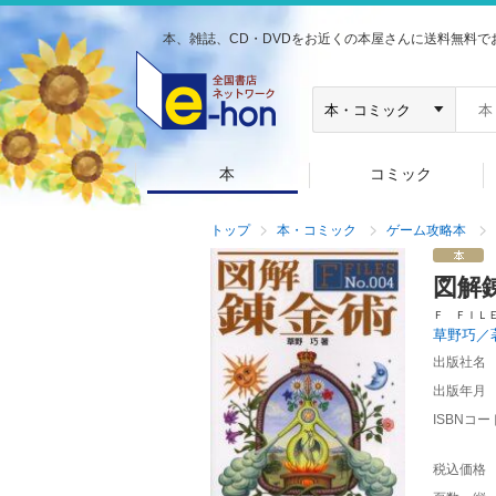
本、雑誌、CD・DVDをお近くの本屋さんに送料無料で
本
コミック
トップ
本・コミック
ゲーム攻略本
図解
Ｆ ＦＩＬ
草野巧／
出版社名
出版年月
ISBNコー
税込価格