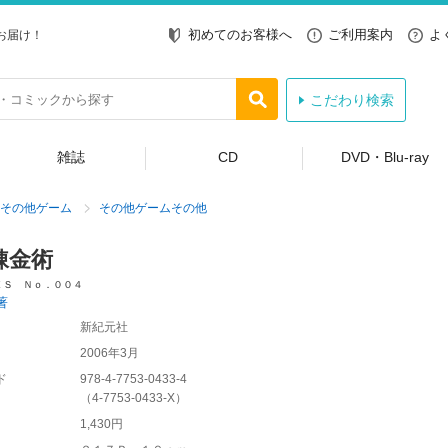
初めてのお客様へ
ご利用案内
よ
お届け！
こだわり検索
雑誌
CD
DVD・Blu-ray
その他ゲーム
その他ゲームその他
錬金術
ＥＳ Ｎｏ．００４
著
新紀元社
2006年3月
ド
978-4-7753-0433-4
（
4-7753-0433-X
）
1,430円