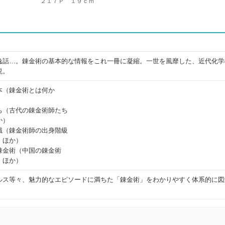
２１７Ｐ １９ｃｍ
逸話…。錬金術の基本的な情報をこれ一冊に凝縮。一世を風靡した、近代化学
説。
本（錬金術とは何か
）
ち（古代の錬金術師たち
か）
識（錬金術師の出身階級
 ほか）
錬金術（中国の錬金術
 ほか）
ルス等々、魅力的なエピソードに満ちた「錬金術」をわかりやすく体系的に図