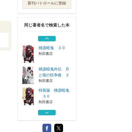
新刊パトロールに登録
桃源暗鬼 １－２
９巻セット
秋田書店
同じ著者名で検索した本
桃源暗鬼 ２９
秋田書店
桃源暗鬼 ３０
秋田書店
桃源暗鬼外伝 月
と桜の狂争曲 ２
秋田書店
特装版 桃源暗鬼
３０
秋田書店
桃源暗鬼 １－２
９巻セット
秋田書店