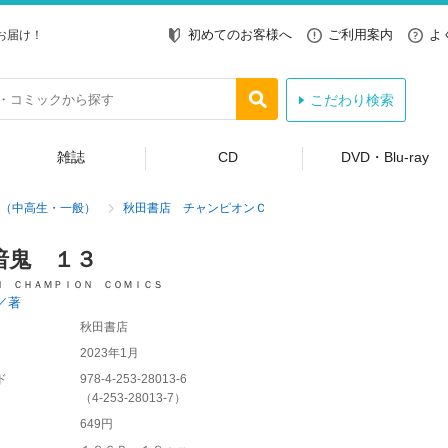
初めてのお客様へ
ご利用案内
よ
お届け！
こだわり検索
雑誌
CD
DVD・Blu-ray
（中高生・一般）
秋田書店 チャンピオンＣ
暗鬼 １３
Ｎ ＣＨＡＭＰＩＯＮ ＣＯＭＩＣＳ
／著
秋田書店
2023年1月
ド
978-4-253-28013-6
（
4-253-28013-7
）
649円