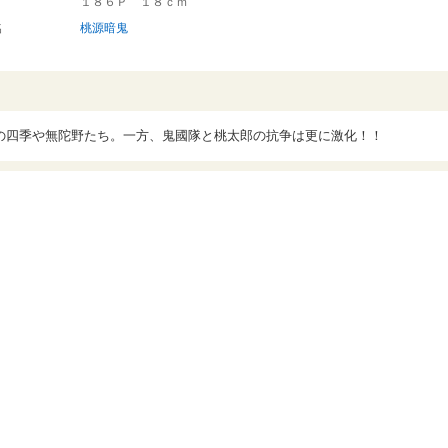
１８６Ｐ １８ｃｍ
名
桃源暗鬼
の四季や無陀野たち。一方、鬼國隊と桃太郎の抗争は更に激化！！