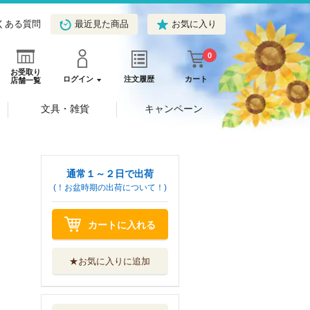
くある質問
最近見た商品
お気に入り
0
お受取り
ログイン
注文履歴
カート
店舗一覧
文具・雑貨
キャンペーン
通常１～２日で出荷
(！お盆時期の出荷について！)
カートに入れる
★お気に入りに追加
特装版 桃源暗鬼
３０
秋田書店