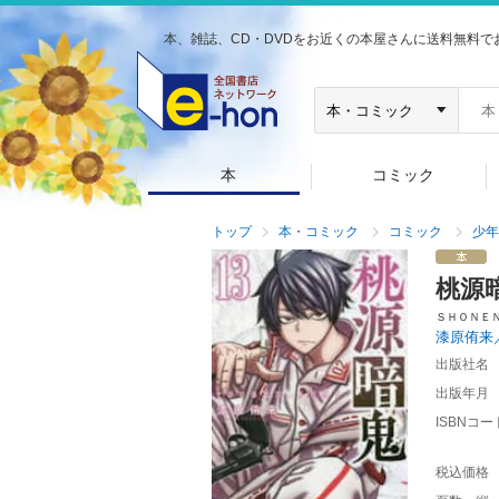
本、雑誌、CD・DVDをお近くの本屋さんに送料無料で
本
コミック
トップ
本・コミック
コミック
少年
桃源
ＳＨＯＮＥ
漆原侑来
出版社名
出版年月
ISBNコー
税込価格