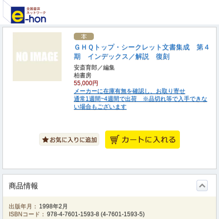
ＧＨＱトップ・シークレット文書集成 第４
期 インデックス／解説 復刻
安斎育郎／編集
柏書房
55,000円
メーカーに在庫有無を確認し、お取り寄せ
通常1週間~4週間で出荷 ※品切れ等で入手できな
い場合もございます
商品情報
出版年月：
1998年2月
ISBNコード：
978-4-7601-1593-8
(
4-7601-1593-5
)