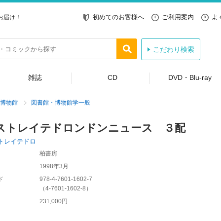
初めてのお客様へ
ご利用案内
よ
お届け！
こだわり検索
雑誌
CD
DVD・Blu-ray
博物館
図書館・博物館学一般
ストレイテドロンドンニュース ３配
トレイテドロ
柏書房
1998年3月
ド
978-4-7601-1602-7
（
4-7601-1602-8
）
231,000円