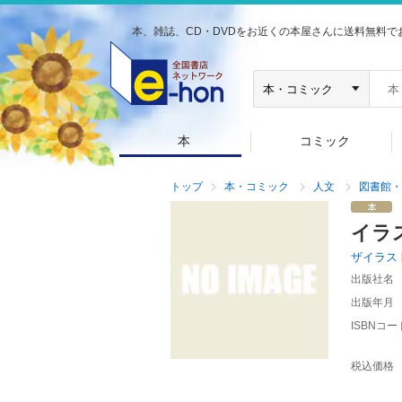
本、雑誌、CD・DVDをお近くの本屋さんに送料無料で
本
コミック
トップ
本・コミック
人文
図書館・
イラ
ザイラス
出版社名
出版年月
ISBNコー
税込価格