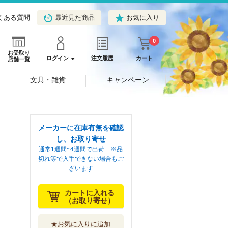
くある質問
最近見た商品
お気に入り
0
お受取り
ログイン
注文履歴
カート
店舗一覧
文具・雑貨
キャンペーン
メーカーに在庫有無を確認
し、お取り寄せ
通常1週間~4週間で出荷 ※品
切れ等で入手できない場合もご
ざいます
カートに入れる
（お取り寄せ）
★お気に入りに追加