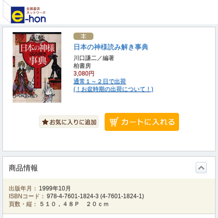
日本の神様読み解き事典
川口謙二／編著
柏書房
3,080円
通常１～２日で出荷
(！お盆時期の出荷について！)
商品情報
出版年月：
1999年10月
ISBNコード：
978-4-7601-1824-3
(
4-7601-1824-1
)
頁数・縦：
５１０，４８Ｐ ２０ｃｍ