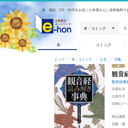
本、雑誌、CD・DVDをお近くの本屋さんに送料無料で
本
コミック
トップ
本・コミック
人文
宗教
観音
観音経事
出版社名
出版年月
ISBNコー
税込価格
頁数・縦