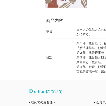
商品内容
日本人の生活と文化
要旨
かにする。
第１部 観音経（『
『妙法蓮華経』観世
第２部 観音経事典
目次
第３部 観音経と観
真言宗と『観音経』
第４部 付録（観音
百観音霊場一覧 ほ
e-honについて
初めてのお客様へ
会員専