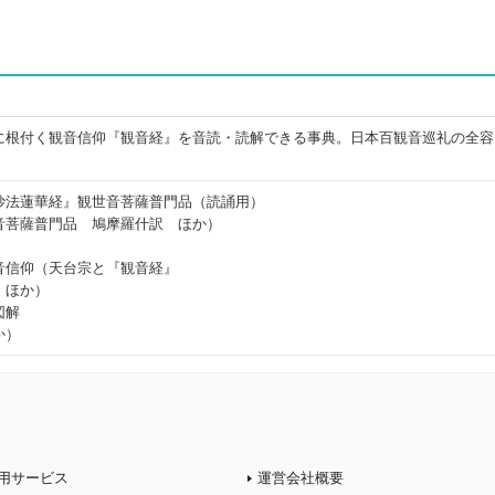
に根付く観音信仰『観音経』を音読・読解できる事典。日本百観音巡礼の全容
妙法蓮華経』観世音菩薩普門品（読誦用）
音菩薩普門品 鳩摩羅什訳 ほか）
音信仰（天台宗と『観音経』
 ほか）
図解
か）
用サービス
運営会社概要