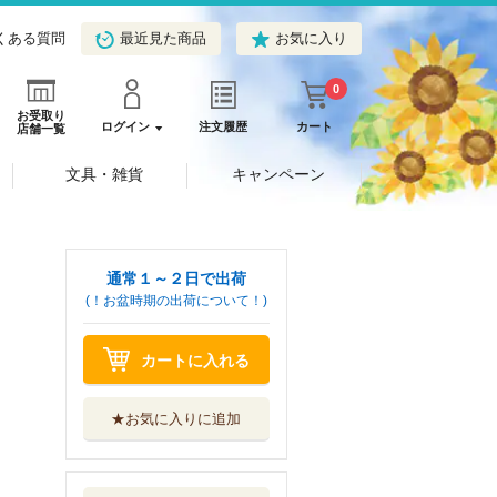
くある質問
最近見た商品
お気に入り
0
お受取り
ログイン
注文履歴
カート
店舗一覧
文具・雑貨
キャンペーン
通常１～２日で出荷
(！お盆時期の出荷について！)
カートに入れる
★お気に入りに追加