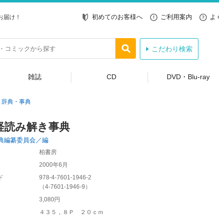
初めてのお客様へ
ご利用案内
よ
お届け！
こだわり検索
雑誌
CD
DVD・Blu-ray
辞典・事典
経読み解き事典
典編纂委員会／編
柏書房
2000年6月
ド
978-4-7601-1946-2
（
4-7601-1946-9
）
3,080円
４３５，８Ｐ ２０ｃｍ