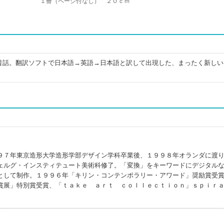
１冊（ページ付なし） ２０ｃｍ
昔話。翻訳ソフトで日本語→英語→日本語と訳して出現した、まったく新しい
９７年東京造形大学造形学部デザイン学科卒業後、１９９８年オランダに渡
ェルグ・インスティテュート美術科修了。「変換」をキーワードにデジタル
として制作。１９９６年「キリン・コンテンポラリー・アワード」奨励賞受
賞展」特別賞受賞、「ｔａｋｅ ａｒｔ ｃｏｌｌｅｃｔｉｏｎ」ｓｐｉｒ