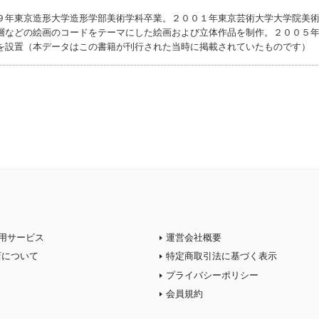
９年東京造形大学造形学部美術学科卒業。２００１年東京芸術大学大学院美
層などの絵画のコードをテーマにした絵画および立体作品を制作。２００５
を設置（本データはこの書籍が刊行された当時に掲載されていたものです）
用サービス
運営会社概要
店について
特定商取引法に基づく表示
プライバシーポリシー
会員規約