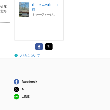
山川さんの山川山
術研究
荘
年北海
トゥーヴァージ...
返品について
facebook
X
LINE