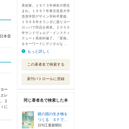
美術家。１９７３年神奈川県生
まれ。１９９７年東京造形大学
造形学部デザイン学科卒業後、
１９９８年オランダに渡りヨー
ロッパで作品を発表。２０００
年サンドヴェルグ・インスティ
日本昔
テュート美術科修了。「変換」
をキーワードにデジタルな …
もっと詳しく
この著者名で検索する
新刊パトロールに登録
りヨー
なエレ
同じ著者名で検索した本
賞。２
ａｌに
鏡の国の生き物を
つくる ＳＦで...
日刊工業新聞社