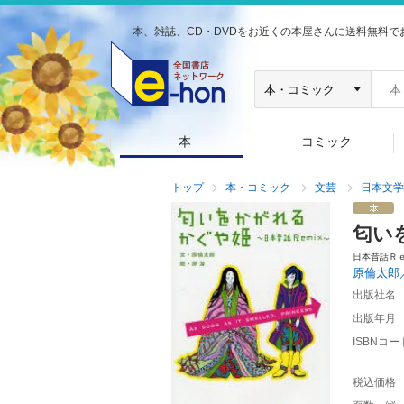
本、雑誌、CD・DVDをお近くの本屋さんに送料無料で
本
コミック
トップ
本・コミック
文芸
日本文学
匂い
日本昔話Ｒ
原倫太郎
出版社名
出版年月
ISBNコー
税込価格