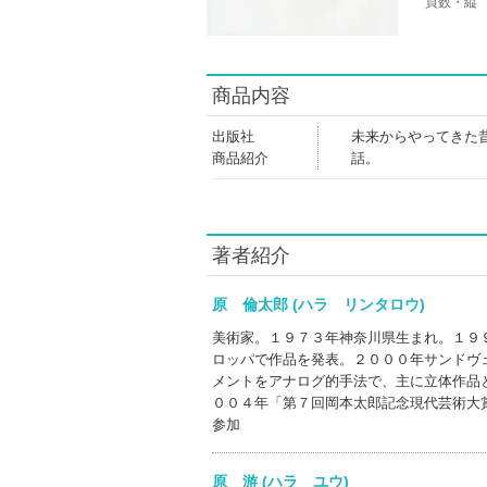
頁数・縦
商品内容
出版社
未来からやってきた
商品紹介
話。
著者紹介
原 倫太郎 (ハラ リンタロウ)
美術家。１９７３年神奈川県生まれ。１９
ロッパで作品を発表。２０００年サンドヴ
メントをアナログ的手法で、主に立体作品
００４年「第７回岡本太郎記念現代芸術大
参加
原 游 (ハラ ユウ)