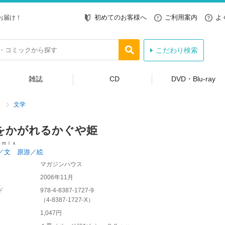
初めてのお客様へ
ご利用案内
よ
お届け！
こだわり検索
雑誌
CD
DVD・Blu-ray
文学
をかがれるかぐや姫
ｅｍｉｘ
／文 原游／絵
マガジンハウス
2006年11月
ド
978-4-8387-1727-9
（
4-8387-1727-X
）
1,047円