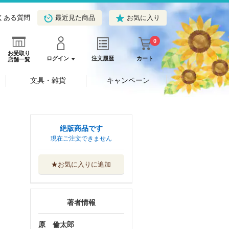
くある質問
最近見た商品
お気に入り
0
お受取り
ログイン
注文履歴
カート
店舗一覧
文具・雑貨
キャンペーン
絶版商品です
現在ご注文できません
★お気に入りに追加
著者情報
原 倫太郎