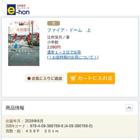
ファイア・ドーム 上
辻村深月／著
小学館
2,090円
通常１～２日で出荷
(！お盆時期の出荷について！)
商品情報
出版年月：
2026年6月
ISBNコード：
978-4-09-386769-6
(
4-09-386769-0
)
頁数・縦：
４５９Ｐ ２０ｃｍ