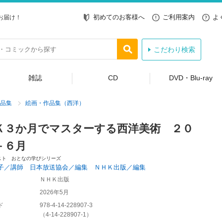
初めてのお客様へ
ご利用案内
よ
お届け！
こだわり検索
雑誌
CD
DVD・Blu-ray
品集
絵画・作品集（西洋）
Ｋ３か月でマスターする西洋美術 ２０
－６月
スト おとなの学びシリーズ
子／講師 日本放送協会／編集 ＮＨＫ出版／編集
ＮＨＫ出版
2026年5月
ド
978-4-14-228907-3
（
4-14-228907-1
）