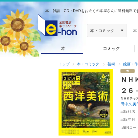
本、雑誌、CD・DVDをお近くの本屋さんに送料無料で
本
コミック
トップ
本・コミック
芸術
絵画・作
ＮＨ
２６
ＮＨＫテキ
田中久美
出版社名
出版年月
ISBNコー