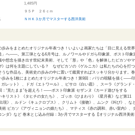
1,485円
９５Ｐ ２６ｃｍ
名
ＮＨＫ３か月でマスターする西洋美術
の歩みをまとめたオリジナル年表つき！いよいよ画家たちは「目に見える世界
造」へ――。第三弾となる6月号は、ルノワールやドガら印象派、ポスト印象
識や想念を描き出す世紀末美術、そして「形」や「色」を解体したピカソやマ
び》は何を主題にしている？ なぜピカソの《ゲルニカ》は私たちの心を打つ
そうな作品も、美術史の歩みの中に置いて鑑賞すればスッキリ分かります。巻
い歩みを1枚にまとめたオリジナル年表つき！第9回：パリの喧騒を描く――
・ガレット》 、ドガ《エトワール》、ピサロ《白い霜》、スーラ《グランド
回：“見たまま”を超えろ！――ポスト印象派 セザンヌ《カード遊びをする
いキリスト》《タヒチの女たち》、ゴッホ《ひまわり》《星月夜》など第11
《出現》、ルドン《キュクロプス》、クリムト《接吻》、ムンク《叫び》、な
美術 ピカソ《アヴィニョンの娘たち》、マティス《赤の調和、赤い室内》、
コンダ》など 巻末とじ込み付録：3か月でマスターする【オリジナル西洋美術