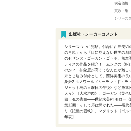
税込価格
頁数・縦
シリーズ
出版社・メーカーコメント
シリーズついに完結。付録に西洋美術
の再現」から「目に見えない世界の創
のセザンヌ・ゴーガン・ゴッホ、無意
ティスの作品を紹介！ ムンクの《叫
のか？ 抽象度が高くてなんだか難し
末とじ込み付録として、西洋美術の長
象派2 ルノワール《ムーラン・ド・ラ
ジャット島の日曜日の午後》など第10
人々》《大水浴図》、ゴーガン《黄色
回：魂の告白――世紀末美術 モロー
第12回：そして扉は開かれた――現代
リ《記憶の固執》、マグリット《ゴル
年表】