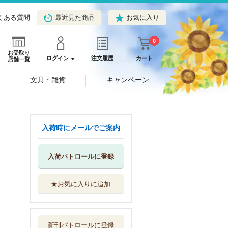
くある質問
最近見た商品
お気に入り
0
お受取り
ログイン
注文履歴
カート
店舗一覧
文具・雑貨
キャンペーン
入荷時にメールでご案内
入荷パトロールに登録
★お気に入りに追加
アンドレ・ブルト
ン『シュルレア...
ＮＨＫ出版
新刊パトロールに登録