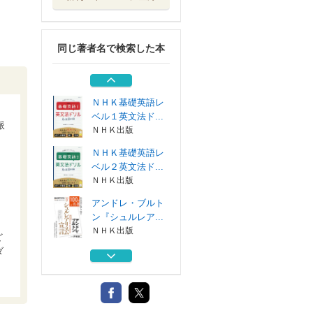
ＮＨＫ３か月でマ
スターする世界...
ＮＨＫ出版
同じ著者名で検索した本
ＮＨＫ明日から使
えるあかるい終活
ＮＨＫ出版
ＮＨＫ基礎英語レ
ベル１英文法ド...
派
ＮＨＫ出版
ＮＨＫ基礎英語レ
ベル２英文法ド...
ＮＨＫ出版
印
・
アンドレ・ブルト
ン『シュルレア...
ＮＨＫ出版
ど
ダ
ＮＨＫ３か月でマ
スターする世界...
ＮＨＫ出版
ＮＨＫ明日から使