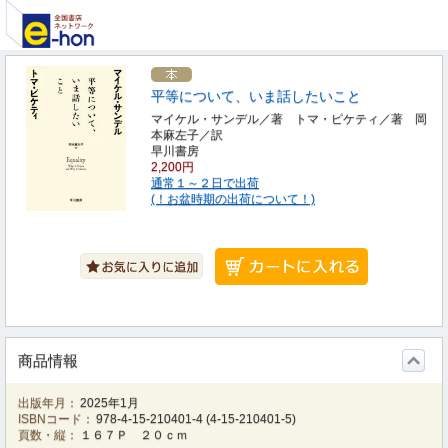
平等について、いま話したいこと
マイケル・サンデル／著 トマ・ピケティ／著 岡
本麻左子／訳
早川書房
2,200円
通常１～２日で出荷
(！お盆時期の出荷について！)
商品情報
出版年月：
2025年1月
ISBNコード：
978-4-15-210401-4
(
4-15-210401-5
)
頁数・縦：
１６７Ｐ ２０ｃｍ