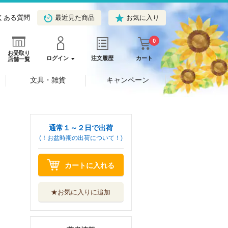
くある質問
最近見た商品
お気に入り
0
お受取り
ログイン
注文履歴
カート
店舗一覧
文具・雑貨
キャンペーン
通常１～２日で出荷
(！お盆時期の出荷について！)
カートに入れる
★お気に入りに追加