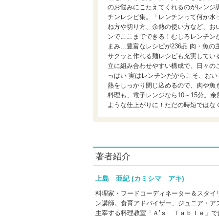
のお悩みにこたえてくれるのがレンジ調
チンレシピ集。「レンチンって何か水
ね方や切り方、余熱の使い方など、お
ンでここまでできる！むしろレンチン
まみ…豊富なレシピが236品 肉・魚
サクッと作れる麺レシピも充実してい
立に組み合わせやすい構成で、日々の
っぱい 実はレンチンだからこそ、お
熱をしっかり閉じ込めるので、肉や魚
料理も、電子レンジなら10～15分。
ような仕上がりに！ただの時短ではな
著者紹介
上島 亜紀 (カミシマ アキ)
料理家・フードコーディネーター＆スタイ
ン講師。食育アドバイザー、ジュニア・ア
主宰する料理教室「Ａ’ｓ Ｔａｂｌｅ」