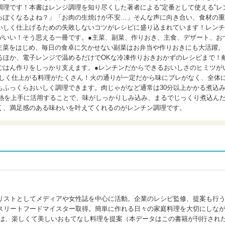
理です！本書はレンジ調理を知り尽くした著者による“定番として使える”レ
っぽくなるよね？」「お肉の生焼けが不安…」そんな声に向き合い、食材の重
いしく仕上げるための失敗しないコツがレシピに盛り込まれています！レンチ
がいい！そう思える一冊です。●主菜、副菜、作りおき、主食、デザート、お
の主菜をはじめ、毎日の食卓に欠かせない副菜はお弁当や作りおきにも大活躍。
るほか、電子レンジで温めるだけでOKな冷凍作りおきおかずのレシピまで！
ごはん作りをしっかり支えます。●レンチンだからできるおいしさのヒミツが
いしく仕上がる料理がたくさん！火の通りが一定だから味にブレがなく、全体
もふっくらおいしく調理できます。肉じゃがなど通常は30分以上かかる煮込
余熱を上手に活用することで、味がしっかりしみ込み、まるでじっくり煮込ん
く、満足感のある味わいを叶えてくれるのがレンチン調理です。
リストとしてメディアや女性誌を中心に活動。企業のレシピ監修、提案も行
スリートフードマイスター取得。簡単に作れる日々の家庭料理を大切にしな
では、楽しくて美しいおもてなし料理を提案（本データはこの書籍が刊行され