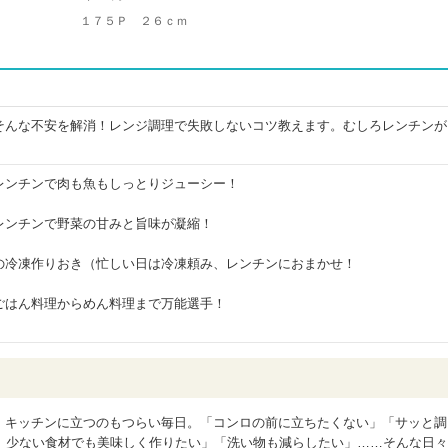
１７５Ｐ ２６ｃｍ
そんな不安を解消！レンジ調理で失敗しないコツ教えます。むしろレンチンが
レンチンで肉も魚もしっとりジューシー！
レンチンで野菜の甘みと旨味が凝縮！
の冷凍作りおき（忙しい日は冷凍頼み、レンチンにおまかせ！
ごはん料理からめん料理まで万能選手！
き、キッチンに立つのもつらい毎日。「コンロの前に立ちたくない」「サッと調
。少ない食材でも美味しく作りたい」「洗い物も減らしたい」……そんな日々