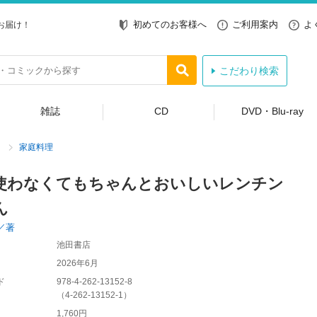
初めてのお客様へ
ご利用案内
よ
お届け！
こだわり検索
雑誌
CD
DVD・Blu-ray
家庭料理
使わなくてもちゃんとおいしいレンチン
ん
／著
池田書店
2026年6月
ド
978-4-262-13152-8
（
4-262-13152-1
）
1,760円