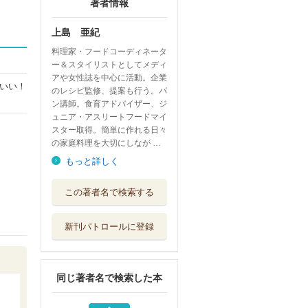
著者情報
上島 亜紀
料理家・フードコーディネータ
ー＆スタイリストとしてメディ
アや女性誌を中心に活動。企業
いい！
のレシピ監修、提案も行う。パ
ン講師。食育アドバイザー、ジ
ュニア・アスリートフードマイ
スター取得。簡単に作れる日々
の家庭料理を大切にしなが …
もっと詳しく
材料も工程も最小
この著者名で検索する
限手間なしおか...
ナツメ社
新刊パトロールに登録
材料１つのお弁当
おかず３６５ ...
Ｇａｋｋｅｎ
同じ著者名で検索した本
はじめてのストウ
ブ 毎日のおか...