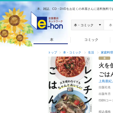
本、雑誌、CD・DVDをお近くの本屋さんに送料無料で
本
コミック
トップ
本・コミック
生活
家庭料理
火を
ごは
上島亜紀
出版社名
出版年月
ISBNコー
税込価格