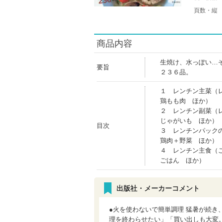
頁数・縦
商品内容
生焼け、水っぽい…
要旨
２３６品。
１ レンチン主菜（
鶏もも肉 ほか）
２ レンチン副菜（
じゃがいも ほか）
目次
３ レンチンパック
鶏肉＋野菜 ほか）
４ レンチン主食（
ごはん ほか）
出版社・メーカーコメント
●火を使わないで簡単調理 猛暑が続
理を終わらせたい」「買い出しも大変