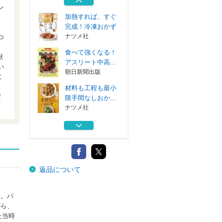
ナツメ社
ン
加熱すれば、すぐ
完成！冷凍おかず
ナツメ社
つ
食べて強くなる！
献
アスリート中高...
い
朝日新聞出版
に
み
材料も工程も最小
だ
限手間なしおか...
ナツメ社
材料１つのお弁当
おかず３６５ ...
Ｇａｋｋｅｎ
はじめてのストウ
返品について
ブ 毎日のおか...
ナツメ社
加熱すれば、すぐ
う。パ
完成！冷凍おかず
がら、
ナツメ社
た当時