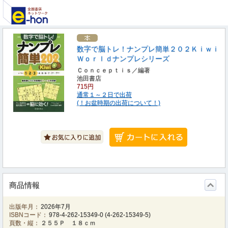
数字で脳トレ！ナンプレ簡単２０２Ｋｉｗｉ
Ｗｏｒｌｄナンプレシリーズ
Ｃｏｎｃｅｐｔｉｓ／編著
池田書店
715円
通常１～２日で出荷
(！お盆時期の出荷について！)
商品情報
出版年月：
2026年7月
ISBNコード：
978-4-262-15349-0
(
4-262-15349-5
)
頁数・縦：
２５５Ｐ １８ｃｍ