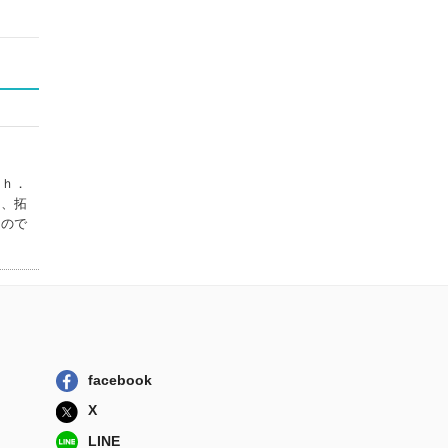
Ｐｈ．
て、拓
もので
facebook
X
LINE