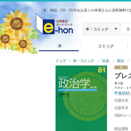
本、雑誌、CD・DVDをお近くの本屋さんに送料無料で
本
コミック
トップ
本・コミック
社会
政治
プレ
第３版
ＰＲＥ－Ｓ
甲斐信好
出版社名
出版年月
ISBNコー
税込価格