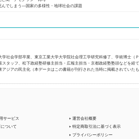
死んでしまう―国家の多様性・地球社会の課題
大学社会学部卒業、東京工業大学大学院社会理工学研究科修了、学術博士（
策スタッフ、松下政経塾研修主担当・広報主担当・京都政経塾塾頭などを経
東アジアの民主化（本データはこの書籍が刊行された当時に掲載されていた
用サービス
運営会社概要
店について
特定商取引法に基づく表示
プライバシーポリシー