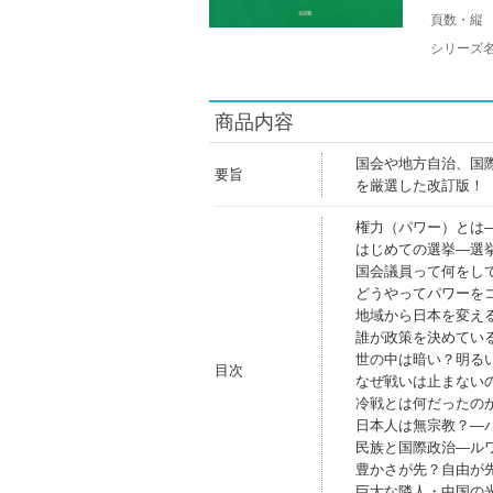
頁数・縦
シリーズ
商品内容
国会や地方自治、国
要旨
を厳選した改訂版！
権力（パワー）とは
はじめての選挙―選
国会議員って何をし
どうやってパワーを
地域から日本を変え
誰が政策を決めてい
世の中は暗い？明る
目次
なぜ戦いは止まない
冷戦とは何だったの
日本人は無宗教？―
民族と国際政治―ル
豊かさが先？自由が
巨大な隣人・中国の