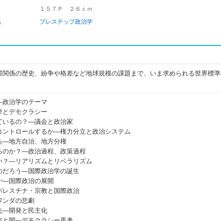
１５７Ｐ ２６ｃｍ
名
プレステップ政治学
際関係の歴史、紛争や格差など地球規模の課題まで、いま求められる世界標準
―政治学のテーマ
挙とデモクラシー
ているの？―議会と政治家
コントロールするか―権力分立と政治システム
る―地方自治、地方分権
るのか？―政治過程、政策過程
い？―リアリズムとリベラリズム
のだろう―国際政治学の誕生
か―国際政治の展開
パレスチナ・宗教と国際政治
ワンダの悲劇
先―開発と民主化
光と闇―デモクラシー再考