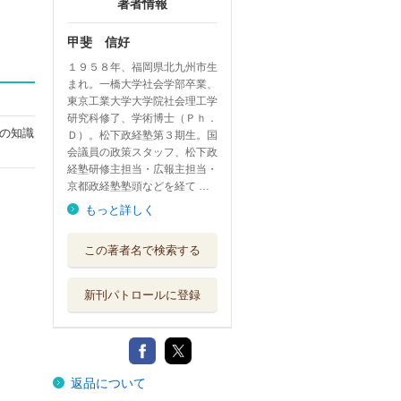
著者情報
甲斐 信好
１９５８年、福岡県北九州市生
まれ。一橋大学社会学部卒業、
東京工業大学大学院社会理工学
研究科修了、学術博士（Ｐｈ．
の知識
Ｄ）。松下政経塾第３期生。国
会議員の政策スタッフ、松下政
経塾研修主担当・広報主担当・
京都政経塾塾頭などを経て …
もっと詳しく
この著者名で検索する
新刊パトロールに登録
返品について