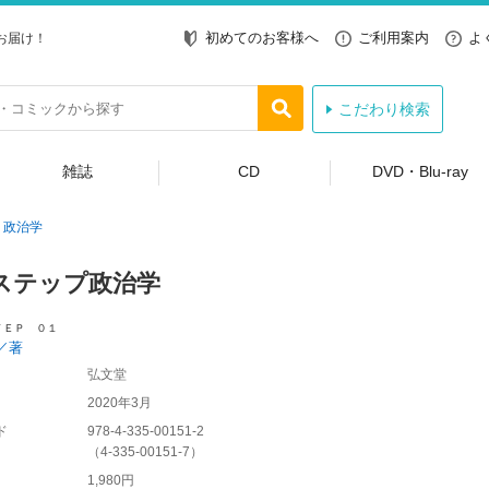
初めてのお客様へ
ご利用案内
よ
お届け！
こだわり検索
雑誌
CD
DVD・Blu-ray
政治学
ステップ政治学
ＴＥＰ ０１
／著
弘文堂
2020年3月
ド
978-4-335-00151-2
（
4-335-00151-7
）
1,980円