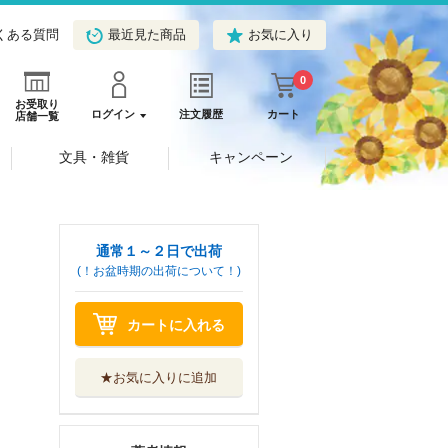
くある質問
最近見た商品
お気に入り
0
お受取り
ログイン
注文履歴
カート
店舗一覧
文具・雑貨
キャンペーン
通常１～２日で出荷
(！お盆時期の出荷について！)
カートに入れる
★お気に入りに追加