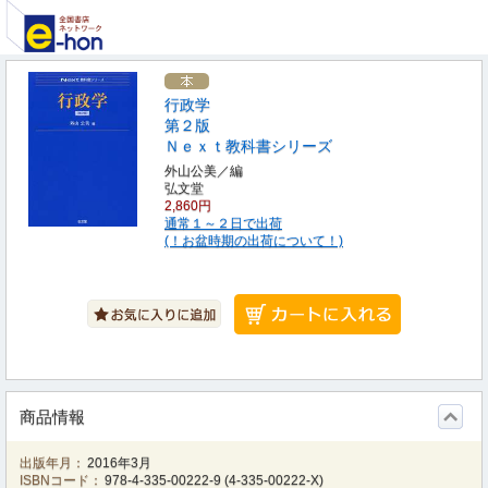
行政学
第２版
Ｎｅｘｔ教科書シリーズ
外山公美／編
弘文堂
2,860円
通常１～２日で出荷
(！お盆時期の出荷について！)
商品情報
出版年月：
2016年3月
ISBNコード：
978-4-335-00222-9
(
4-335-00222-X
)