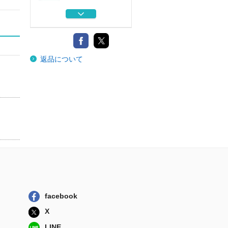
日本赤十字社と人
道援助
東京大学出版会
国際人権法
返品について
国際書院
国際法
弘文堂
国際機構論 総合
編
国際書院
赤十字標章ハンド
ブック 標章の...
東信堂
日本赤十字社と人
facebook
道援助
X
東京大学出版会
LINE