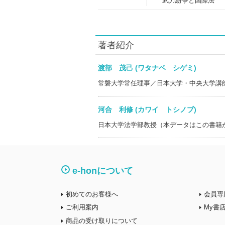
武力紛争と国際法
著者紹介
渡部 茂己 (ワタナベ シゲミ)
常磐大学常任理事／日本大学・中央大学講
河合 利修 (カワイ トシノブ)
日本大学法学部教授（本データはこの書籍
e-honについて
初めてのお客様へ
会員専
ご利用案内
My書
商品の受け取りについて