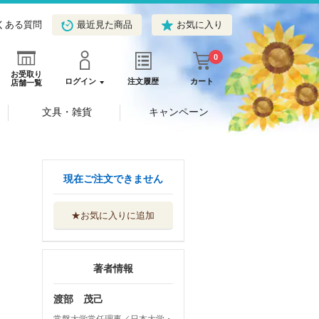
くある質問
最近見た商品
お気に入り
0
お受取り
ログイン
注文履歴
カート
店舗一覧
文具・雑貨
キャンペーン
現在ご注文できません
★お気に入りに追加
著者情報
渡部 茂己