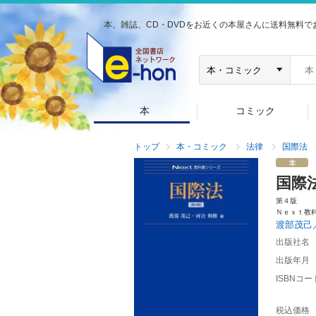
本、雑誌、CD・DVDをお近くの本屋さんに送料無料で
本
コミック
トップ
本・コミック
法律
国際法
国際
第４版
Ｎｅｘｔ教
渡部茂己
出版社名
出版年月
ISBNコー
税込価格