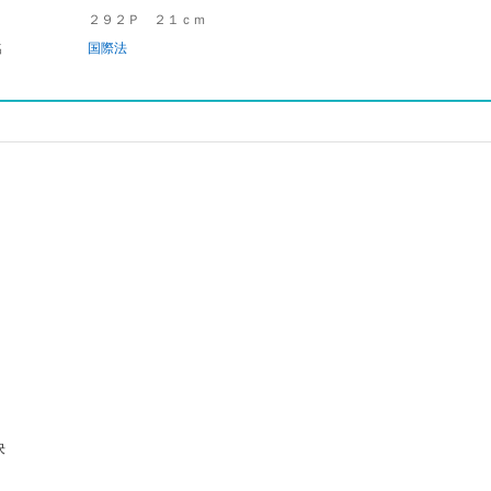
２９２Ｐ ２１ｃｍ
名
国際法
決