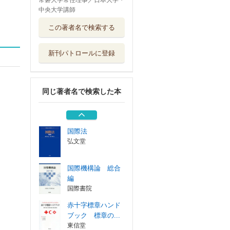
常磐大学常任理事／日本大学・
中央大学講師
赤十字標章ハンド
この著者名で検索する
ブック 標章の...
東信堂
新刊パトロールに登録
日本赤十字社と人
道援助
東京大学出版会
同じ著者名で検索した本
国際人権法
国際書院
国際法
弘文堂
国際機構論 総合
編
国際書院
赤十字標章ハンド
ブック 標章の...
東信堂