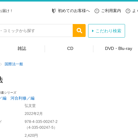
初めてのお客様へ
ご利用案内
よ
お届け！
こだわり検索
雑誌
CD
DVD・Blu-ray
国際法一般
法
科書シリーズ
／編 河合利修／編
弘文堂
2022年2月
ド
978-4-335-00247-2
（
4-335-00247-5
）
2,420円