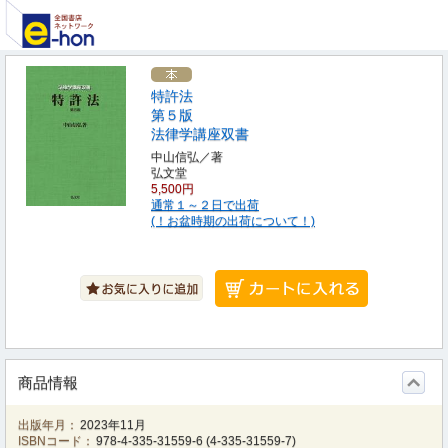
特許法
第５版
法律学講座双書
中山信弘／著
弘文堂
5,500円
通常１～２日で出荷
(！お盆時期の出荷について！)
商品情報
出版年月：
2023年11月
ISBNコード：
978-4-335-31559-6
(
4-335-31559-7
)