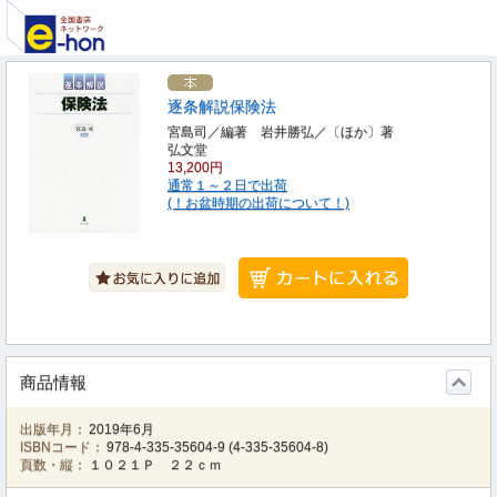
逐条解説保険法
宮島司／編著 岩井勝弘／〔ほか〕著
弘文堂
13,200円
通常１～２日で出荷
(！お盆時期の出荷について！)
商品情報
出版年月：
2019年6月
ISBNコード：
978-4-335-35604-9
(
4-335-35604-8
)
頁数・縦：
１０２１Ｐ ２２ｃｍ