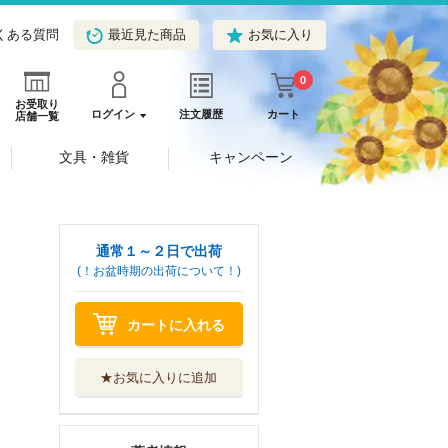
くある質問
最近見た商品
お気に入り
0
お受取り
ログイン
注文履歴
カート
店舗一覧
文具・雑貨
キャンペーン
通常１～２日で出荷
(！お盆時期の出荷について！)
カートに入れる
★お気に入りに追加