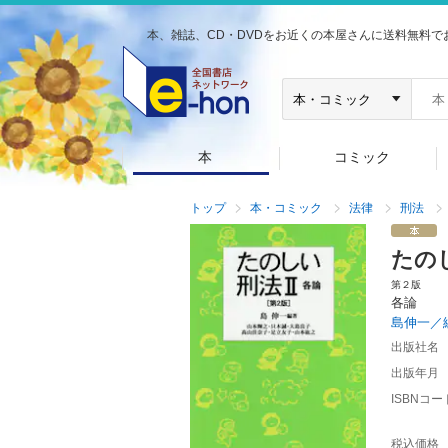
本、雑誌、CD・DVDをお近くの本屋さんに送料無料で
本
コミック
トップ
本・コミック
法律
刑法
たの
第２版
各論
島伸一／
出版社名
出版年月
ISBNコー
税込価格