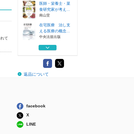
医師・栄養士・菜
食研究家が考え...
南山堂
在宅医療 治し支
える医療の概念...
中央法規出版
されて
たのしい刑法 １
弘文堂
民衆の自己教育と
返品について
しての「自由大...
梨の木舎
漂老 歌集
風媒社
facebook
医師・栄養士・菜
X
食研究家が考え...
南山堂
LINE
在宅医療 治し支