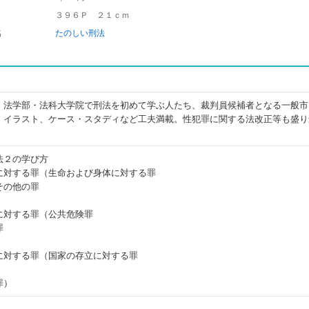
３９６Ｐ ２１ｃｍ
名
たのしい刑法
！法学部・法科大学院で刑法を初めて学ぶ人たち、裁判員候補者となる一般市
、イラスト、ケース・スタディなど工夫満載。性犯罪に関する法改正等も盛り
法２の学び方
に対する罪（生命および身体に対する罪
その他の罪
に対する罪（公共危険罪
罪
に対する罪（国家の存立に対する罪
罪）