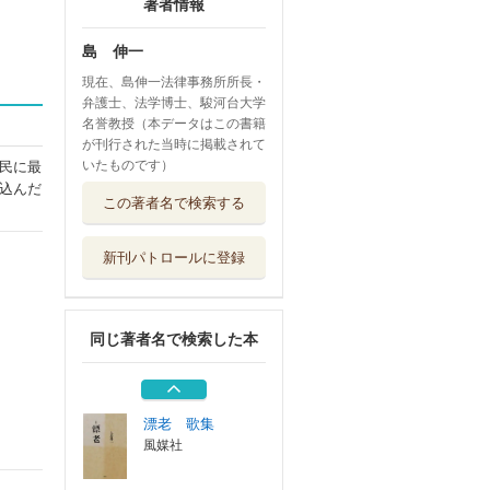
著者情報
島 伸一
現在、島伸一法律事務所所長・
弁護士、法学博士、駿河台大学
名誉教授（本データはこの書籍
が刊行された当時に掲載されて
いたものです）
民に最
在宅医療 治し支
込んだ
この著者名で検索する
える医療の概念...
中央法規出版
新刊パトロールに登録
たのしい刑法 １
弘文堂
同じ著者名で検索した本
民衆の自己教育と
しての「自由大...
梨の木舎
漂老 歌集
風媒社