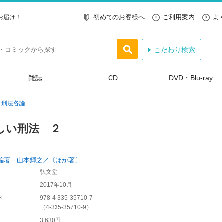
初めてのお客様へ
ご利用案内
よ
お届け！
こだわり検索
雑誌
CD
DVD・Blu-ray
刑法各論
しい刑法 ２
編著 山本輝之／〔ほか著〕
弘文堂
2017年10月
ド
978-4-335-35710-7
（
4-335-35710-9
）
3,630円