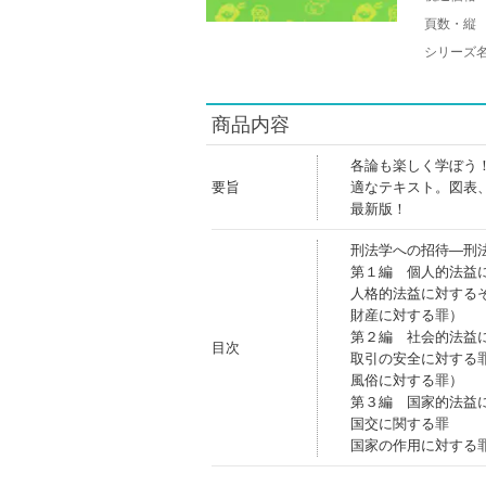
頁数・縦
シリーズ
商品内容
各論も楽しく学ぼう
要旨
適なテキスト。図表
最新版！
刑法学への招待―刑
第１編 個人的法益
人格的法益に対する
財産に対する罪）
第２編 社会的法益
目次
取引の安全に対する
風俗に対する罪）
第３編 国家的法益
国交に関する罪
国家の作用に対する