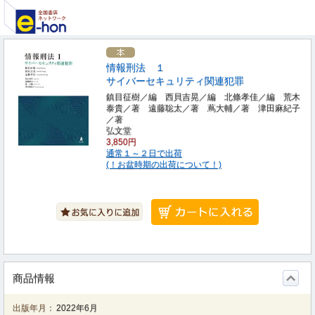
情報刑法 １
サイバーセキュリティ関連犯罪
鎮目征樹／編 西貝吉晃／編 北條孝佳／編 荒木
泰貴／著 遠藤聡太／著 蔦大輔／著 津田麻紀子
／著
弘文堂
3,850円
通常１～２日で出荷
(！お盆時期の出荷について！)
商品情報
出版年月：
2022年6月