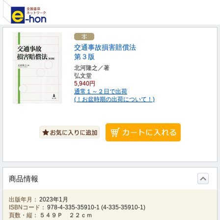
交通事故損害賠償法
第３版
北河隆之／著
弘文堂
5,940円
通常１～２日で出荷
(！お盆時期の出荷について！)
商品情報
出版年月：
2023年1月
ISBNコード：
978-4-335-35910-1
(
4-335-35910-1
)
頁数・縦：
５４９Ｐ ２２ｃｍ