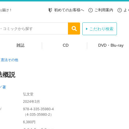
初めてのお客様へ
ご利用案内
よ
お届け！
こだわり検索
雑誌
CD
DVD・Blu-ray
憲法その他
法概説
／著
弘文堂
2024年3月
ド
978-4-335-35980-4
（
4-335-35980-2
）
6,380円