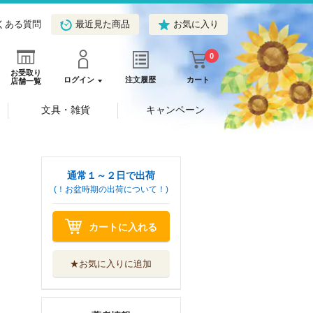
くある質問
最近見た商品
お気に入り
0
お受取り
ログイン
注文履歴
カート
店舗一覧
文具・雑貨
キャンペーン
通常１～２日で出荷
(！お盆時期の出荷について！)
カートに入れる
★お気に入りに追加