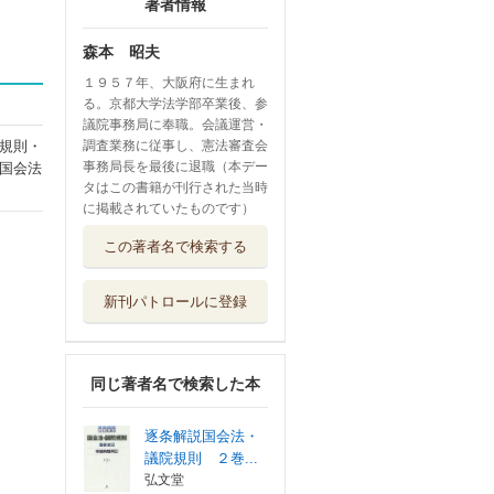
著者情報
森本 昭夫
１９５７年、大阪府に生まれ
る。京都大学法学部卒業後、参
議院事務局に奉職。会議運営・
規則・
調査業務に従事し、憲法審査会
事務局長を最後に退職（本デー
国会法
タはこの書籍が刊行された当時
に掲載されていたものです）
この著者名で検索する
新刊パトロールに登録
同じ著者名で検索した本
逐条解説国会法・
議院規則 ２巻...
弘文堂