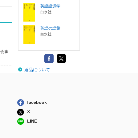
英語語源学
白水社
英語の語彙
白水社
査会事
返品について
facebook
X
LINE